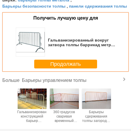
Бирки:
,
Барьеры безопасности толпы
панели сдерживания толпы
,
Получить лучшую цену для
Гальванизированный вокруг
затвора толпы баррикад метр
1,1 С2 для сейфа дороги
Продолжать
Барьеры управлением толпы
Больше
икада
Гальванизированный
360 градусов
Барьеры
Гальвани
ытия
конструкцией
сваривая
сдерживания
алюмин
веющей
барьер
временный
толпы загородки
барь
али
сдерживания
барьер
нержавеющей
Австр
тивная
толпы для на
сдерживания
стали
Сидн