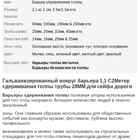
имя:
Барьер управлением толпы
Размер
2,1 кс 1.1м, 2.5кс1.1м етк
панели:
Размечать:
60мм, 100мм, 190мм & 200мм етк
Труба рамки:
20мм, 25мм, 32мм, 40мм етк
Пикетчик Infill:
14мм, 16мм, 20мм & 25мм
Ноги типа:
Основание моста, основание «у», плоское основание
цвет:
Мычка, синь, зеленый цвет, желтый цвет, красный
барьеры толпы металла
Высокий свет:
,
Барьеры безопасности толпы
Гальванизированный вокруг барьера 1,1 С2Метер
сдерживания толпы трубы 28ММ для сейфа дороги
Барьеры сдерживания толпы
полезная упорка используемая
для
направить большое количество людей в тяжело
того чтобы
заселенный
зоны. Они главным образом использованы для общественных
событий как концерты музыки, фестивали, публика высоко-
профильного
возникновения и можно также использовать на строительных
площадках для
отвлечь пешеходов далеко от драки
.
того чтобы