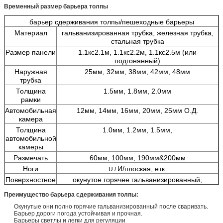
Временный размер барьера толпы
барьер сдерживания толпы/пешеходные барьеры
Материал
гальванизированная трубка, железная трубка,
стальная трубка
Размер панели
1.1кс2.1м, 1.1кс2.2м, 1.1кс2.5м (или
подгонянный)
Наружная
25мм, 32мм, 38мм, 42мм, 48мм
трубка
Толщина
1.5мм, 1.8мм, 2.0мм
рамки
Автомобильная
12мм, 14мм, 16мм, 20мм, 25мм О.Д.
камера
Толщина
1.0мм, 1.2мм, 1.5мм,
автомобильной
камеры
Размечать
60мм, 100мм, 190мм&200мм
Ноги
И/плоская, етк.
U /
Поверхностное
окунутое горячее гальванизированный,
покрытие
гальванизированный електро, краска для
Преимущество барьера сдерживания толпы:
пульверизатора, покрытый порошок
Окунутые они полно горячие гальванизированный после сваривать.
Цвет
темные ое-зелен, черный, белый, коричневый,
Барьер дороги погода устойчивая и прочная.
етк.
Барьеры светлы и легки для регуляции