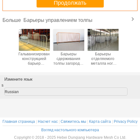
Продолжать
Барьеры управлением толпы
Больше
икада
Гальванизированный
Барьеры
Барьеры
Гальвани
ытия
конструкцией
сдерживания
отделяемого
алюмин
веющей
барьер
толпы загородки
металла ноги
барь
али
сдерживания
нержавеющей
портативного
Австр
тивная
толпы для на
стали
пешеходные,
Сидн
ая для
открытом
временные для
портативные
сдержи
Измените язык
сности
воздухе
портативного
барьеры толпы
тол
s
загородки
пешехода
водоусто
баррикады
Russian
событий
Главная страница
|
Насчет нас
|
Свяжитесь мы
|
Карта сайта
|
Privacy Policy
Взгляд настольного компьютера
Copyright © 2018 - 2025 Hebei Dunqiang Hardware Mesh Co Ltd.