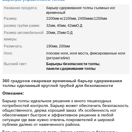
Название продукта:
барьер сдерживания толпы съемных ног
временный
Размер:
2200мм кс1100мм, 2400ммкс1200мм
размер трубки рамки:
32мм, 40мм, 42ммО.Д
Размер автомобильной
20мм, 25мм О.Д
камеры:
Размечать:
190мм, 200мм
Ноги:
плоские ноги, ноги моста, фиксированные ноги
(ретрактабле)
Барьеры безопасности толпы
Высокий свет:
,
панели сдерживания толпы
360 градусов сваривая временный барьер сдерживания
толпы сделанный круглой трубой для безопасности
Описание:
Барьер толпы идеальное решение к много пешеходных
потребностей контроля. Барьер может обеспечить безопасность
общественного, держа хороший заказ. Их особенность ног
обеспечивает быстрое и эффективное решение в любой
ситуации где вам нужно отвлечь покровителей и широкой
публики далеко от намеченного района.
Барьеры сдерживания толпы (также названные баррикады