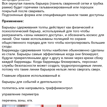
Вся окунутая панель барьера (панель сваренной сетки и трубка
рамки) будет горячими гальванизированный или порошок
покрытый после сваривать.
Подгонянные форма или спецификация панели также доступны
Применение:
Барьеры сдерживания толпы действуют как физический и
психологический барьер, используемый для того чтобы
разграничить «зоны никакого доступа», и обозначить космос для
линий. Они также использованы полицией по охране
общественного порядка для того чтобы контролировать большие
сходы.
Баррикады сдерживания толпы наиболее обыкновенно сделаны
из стали. Барьеры самые эффективные когда они блокируют,
будучи прикреплянными друг к другу в линии через крюки сбоку
каждой баррикады. Когда баррикады блокировать, персонал
службы безопасности может создать труднопроходимые линии,
потому что такие линии барьеров нельзя легко свергать сверх.
Главным образом использованный в:
барьеры для событий и деятельности
толпитесь или направьтесь траффикконтрол
управление периметра
перечень зоны, етк.