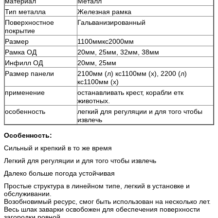
материал
Металл
Тип металла
Железная рамка
Поверхностное
Гальванизированный
покрытие
Размер
1100ммкс2000мм
Рамка ОД
20мм, 25мм, 32мм, 38мм
Инфилл ОД
20мм, 25мм
Размер панели
2100мм (л) кс1100мм (х), 2200 (л)
кс1100мм (х)
применение
останавливать крест, корабли етк
животных.
особенность
легкий для регуляции и для того чтобы
извлечь
Особенность:
Сильный и крепкий в то же время
Легкий для регуляции и для того чтобы извлечь
Далеко больше погода устойчивая
Простые структура в линейном типе, легкий в установке и
обслуживании.
Возобновимый ресурс, смог быть использован на несколько лет.
Весь шлак заварки освобожен для обеспечения поверхности
загородки ровной.