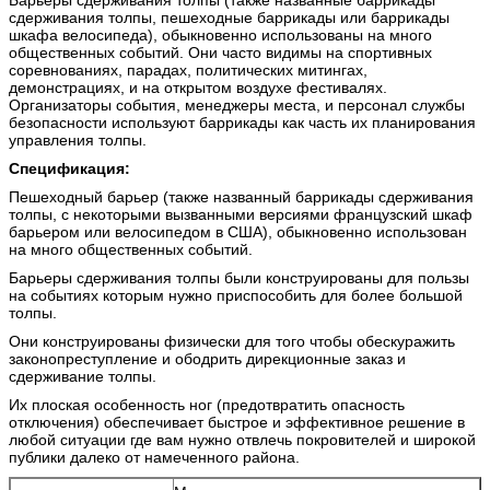
сдерживания толпы, пешеходные баррикады или баррикады
шкафа велосипеда), обыкновенно использованы на много
общественных событий. Они часто видимы на спортивных
соревнованиях, парадах, политических митингах,
демонстрациях, и на открытом воздухе фестивалях.
Организаторы события, менеджеры места, и персонал службы
безопасности используют баррикады как часть их планирования
управления толпы.
Спецификация:
Пешеходный барьер (также названный баррикады сдерживания
толпы, с некоторыми вызванными версиями французский шкаф
барьером или велосипедом в США), обыкновенно использован
на много общественных событий.
Барьеры сдерживания толпы были конструированы для пользы
на событиях которым нужно приспособить для более большой
толпы.
Они конструированы физически для того чтобы обескуражить
законопреступление и ободрить дирекционные заказ и
сдерживание толпы.
Их плоская особенность ног (предотвратить опасность
отключения) обеспечивает быстрое и эффективное решение в
любой ситуации где вам нужно отвлечь покровителей и широкой
публики далеко от намеченного района.