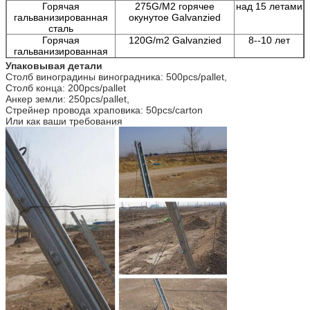
Горячая
275G/M2 горячее
над 15 летами
гальванизированная
окунутое Galvanzied
сталь
Горячая
120G/m2 Galvanzied
8--10 лет
гальванизированная
сталь
Упаковывая детали
Столб виноградины виноградника: 500pcs/pallet,
Столб конца: 200pcs/pallet
Анкер земли: 250pcs/pallet,
Стрейнер провода храповика: 50pcs/carton
Или как ваши требования