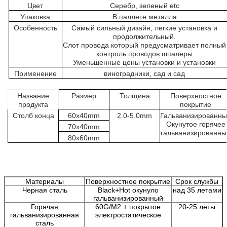
Цвет
Серебр, зеленый etc
Упаковка
В паллете металла
Особенность
Самый сильный дизайн, легкие установка и
продолжительный.
Слот провода который предусматривает полный
контроль проводов шпалеры
Уменьшенные цены установки и установки
Применение
виноградники, сад и сад
Название
Размер
Толщина
Поверхностное
продукта
покрытие
Столб конца
60x40mm
2.0-5.0mm
Гальванизированн
Окунутое горячее
70x40mm
гальванизированны
80x60mm
Материалы
Поверхностное покрытие
Срок службы
Черная сталь
Black+Hot окунуло
над 35 летами
гальванизированный
Горячая
60G/M2 + покрытое
20-25 леты
гальванизированная
электростатическое
сталь