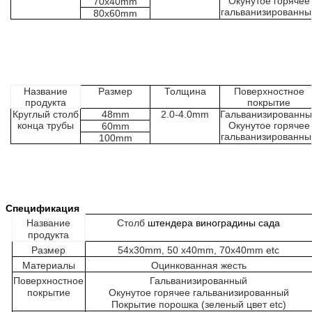
Окунутое горячее
70x40mm
гальванизированны
80x60mm
Название
Размер
Толщина
Поверхностное
продукта
покрытие
Круглый столб
48mm
2.0-4.0mm
Гальванизированн
конца трубы
Окунутое горячее
60mm
гальванизированны
100mm
Спецификация
Название
Столб
штендера виноградины сада
продукта
Размер
54x30mm, 50 x40mm, 70x40mm etc
Материалы
Оцинкованная жесть
Поверхностное
Гальванизированный
покрытие
Окунутое горячее гальванизированный
Покрытие порошка (зеленый цвет etc)