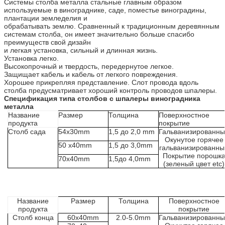
Системы столба металла стальные главным образом
используемые в винограднике, саде, поместье виноградины,
плантации земледелия и
обрабатывать землю. Сравненный к традиционным деревянным
системам столба, он имеет значительно больше спасибо
преимуществ свой дизайн
и легкая установка, сильный и длинная жизнь.
Установка легко.
Высокопрочный и твердость, передернутое легкое.
Защищает кабель и кабель от легкого повреждения.
Хорошее прикрепляя представление. Слот провода вдоль
столба предусматривает хороший контроль проводов шпалеры.
Спецификация
типа столбов c шпалеры виноградника
металла
Название
Размер
Толщина
Поверхностное
продукта
покрытие
Столб сада
54x30mm
1,5 до 2,0 mm
Гальванизированн
Окунутое горячее
50 x40mm
1,5 до 3,0mm
гальванизированны
Покрытие порошк
70x40mm
1,5до 4,0mm
(зеленый цвет etc)
Название
Размер
Толщина
Поверхностное
продукта
покрытие
Столб конца
60x40mm
2.0-5.0mm
Гальванизированн