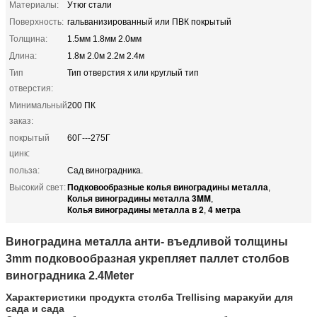
Материалы:
Утюг стали
Поверхность:
гальванизированный или ПВК покрытый
Толщина:
1.5мм 1.8мм 2.0мм
Длина:
1.8м 2.0м 2.2м 2.4м
Тип
Тип отверстия х или круглый тип
отверстия:
Минимальный
200 ПК
заказ:
покрытый
60Г---275Г
цинк:
польза:
Сад виноградника.
Подковообразные колья виноградины металла
Высокий свет:
,
Колья виноградины металла 3MM
,
Колья виноградины металла в 2
4 метра
,
Виноградина металла анти- въедливой толщины
3mm подковообразная укрепляет паллет столбов
виноградника 2.4Meter
Характеристики продукта
столба Trellising маракуйи для
сада и сада