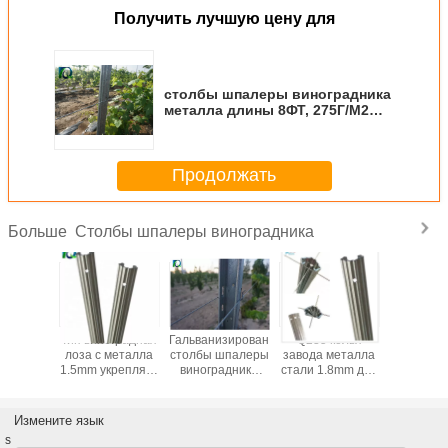
Получить лучшую цену для
столбы шпалеры виноградника
металла длины 8ФТ, 275Г/М2
гальванизировали столбы
виноградной лозы
Продолжать
Столбы шпалеры виноградника
Больше
ft
Тип виноградная
Гальванизированные
Q235 колья
Метал с
изированный
лоза c металла
столбы шпалеры
завода металла
шпал
толбы
1.5mm укрепляет
виноградника
стали 1.8mm для
виногра
стия h
высоту 1.8-3.5M
50x40MM для
на открытом
линия с
леры
большого сада
воздухе заводов
виногра
адника
вина
высокопр
Измените язык
mm
тверд
s
мета