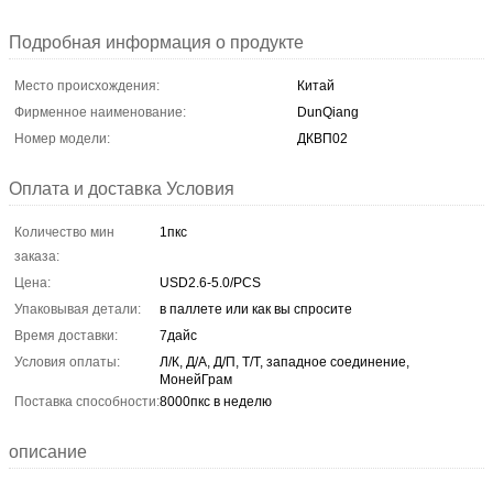
Подробная информация о продукте
Место происхождения:
Китай
Фирменное наименование:
DunQiang
Номер модели:
ДКВП02
Оплата и доставка Условия
Количество мин
1пкс
заказа:
Цена:
USD2.6-5.0/PCS
Упаковывая детали:
в паллете или как вы спросите
Время доставки:
7дайс
Условия оплаты:
Л/К, Д/А, Д/П, Т/Т, западное соединение,
МонейГрам
Поставка способности:
8000пкс в неделю
описание