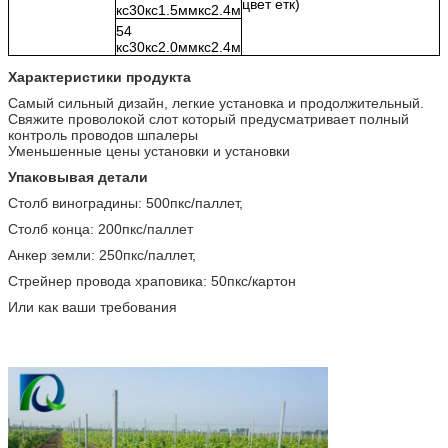
цвет етк)
кс30кс1.5ммкс2.4м
54
кс30кс2.0ммкс2.4м
Характеристики продукта
Самый сильный дизайн, легкие установка и продолжительный.
Свяжите проволокой слот который предусматривает полный
контроль проводов шпалеры
Уменьшенные цены установки и установки
Упаковывая детали
Столб виноградины: 500пкс/паллет,
Столб конца: 200пкс/паллет
Анкер земли: 250пкс/паллет,
Стрейнер провода храповика: 50пкс/картон
Или как ваши требования
аксессуары открытого щипца столба сада треллисингс маракуйи
столба виноградины столба виноградника треллисинг