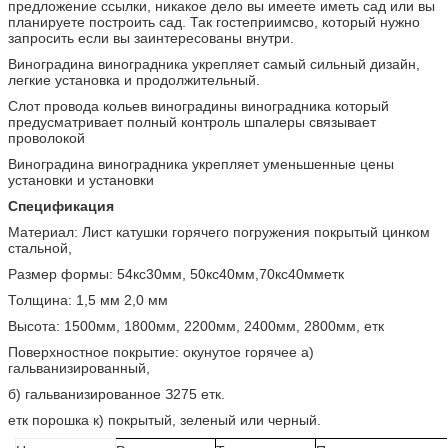
предложение ссылки, никакое дело вы имеете иметь сад или вы
планируете построить сад. Так гостеприимсво, который нужно
запросить если вы заинтересованы внутри.
Виноградина виноградника укрепляет самый сильный дизайн,
легкие установка и продолжительный.
Слот провода кольев виноградины виноградника который
предусматривает полный контроль шпалеры связывает
проволокой
Виноградина виноградника укрепляет уменьшенные цены
установки и установки
Спецификация
Материал: Лист катушки горячего погружения покрытый цинком
стальной,
Размер формы: 54кс30мм, 50кс40мм,70кс40мметк
Толщина: 1,5 мм 2,0 мм
Высота: 1500мм, 1800мм, 2200мм, 2400мм, 2800мм, етк
Поверхностное покрытие: окунутое горячее
а)
гальванизированный,
б)
гальванизированное
З275 етк.
етк порошка
к) покрытый, зеленый или черный.