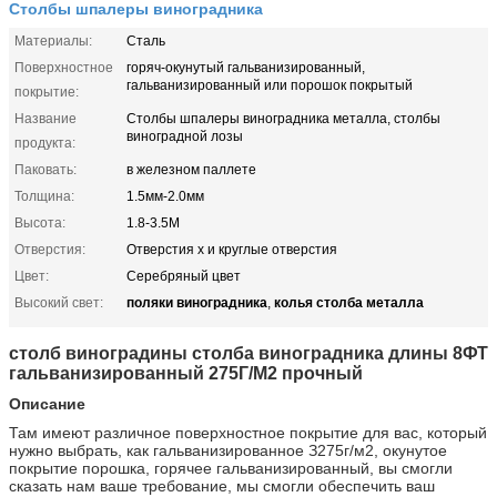
Столбы шпалеры виноградника
Материалы:
Сталь
Поверхностное
горяч-окунутый гальванизированный,
гальванизированный или порошок покрытый
покрытие:
Название
Столбы шпалеры виноградника металла, столбы
виноградной лозы
продукта:
Паковать:
в железном паллете
Толщина:
1.5мм-2.0мм
Высота:
1.8-3.5М
Отверстия:
Отверстия х и круглые отверстия
Цвет:
Серебряный цвет
поляки виноградника
колья столба металла
Высокий свет:
,
столб виноградины столба виноградника длины 8ФТ
гальванизированный 275Г/М2 прочный
Описание
Там имеют различное поверхностное покрытие для вас, который
нужно выбрать, как гальванизированное З275г/м2, окунутое
покрытие порошка, горячее гальванизированный, вы смогли
сказать нам ваше требование, мы смогли обеспечить ваш