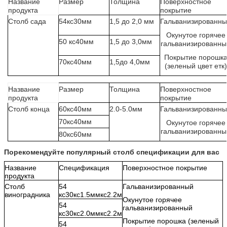
Название
Размер
Толщина
Поверхностное
продукта
покрытие
Столб сада
54кс30мм
1,5 до 2,0 мм
Гальванизированн
Окунутое горячее
50 кс40мм
1,5 до 3,0мм
гальванизированны
Покрытие порошк
70кс40мм
1,5до 4,0мм
(зеленый цвет етк)
Название
Размер
Толщина
Поверхностное
продукта
покрытие
Столб конца
60кс40мм
2.0-5.0мм
Гальванизированн
70кс40мм
Окунутое горячее
гальванизированны
80кс60мм
Порекомендуйте популярный столб спецификации для вас
Название
Спецификация
Поверхностное покрытие
продукта
Столб
54
Гальванизированный
виноградника
кс30кс1.5ммкс2.2м
Окунутое горячее
54
гальванизированный
кс30кс2.0ммкс2.2м
Покрытие порошка (зеленый
54