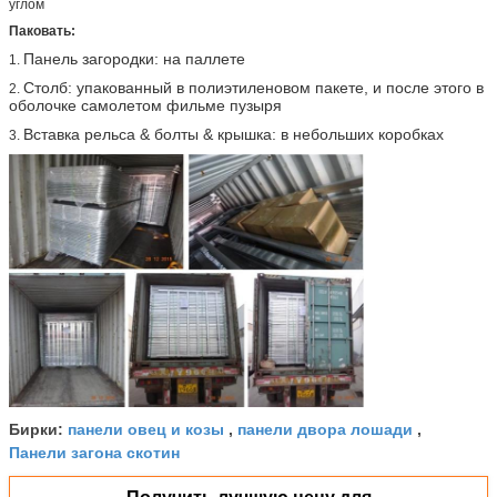
углом
Паковать:
Панель загородки: на паллете
1.
Столб: упакованный в полиэтиленовом пакете, и после этого в
2.
оболочке самолетом фильме пузыря
Вставка рельса & болты & крышка: в небольших коробках
3.
панели овец и козы
панели двора лошади
Бирки:
,
,
Панели загона скотин