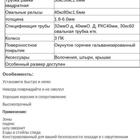
квадратная
Овальные рельсы
40кс80кс1.6мм
толщина
1.8-6.0мм
Спецификация трубы
32ммО д, 40ммО. Д, РХС40мм, 30кс60
овальная трубка етк.
Колесо
3 ПК
Поверхностное
Окунутое горячее гальванизированный
покрытие
Аксессуары
Волочения, штыри, крышки
Особенный размер доступен
Особенность:
Установите быстро и легко
Никогда повреждайте и не смолол
Хорошие корозия и сопротивление
Высокопрочный
Применение:
Зоны
падокс
шоу овернит
Езды и стойлы следа
Конструированный для вашей безопасности лошади и с округленным