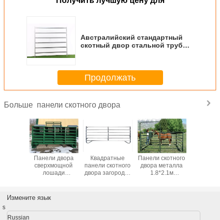
Получить лучшую цену для
Австралийский стандартный
скотный двор стальной трубы
обшивает панелями 1,8 * 2,1 м
для поголовья
Продолжать
панели скотного двора
Больше
скотного
Панели двора
Квадратные
Панели скотного
фидер с
 фермы
сверхмощной
панели скотного
двора металла
коровы 
ья пятна
лошади
двора загородки
1.8*2.1м
1С2 кр
лла,
поголовья
2.1*1.8м фермы
низкоуглеродистой
орый
круглые
рельса
стали
е хранят
Измените язык
изированные
s
Russian