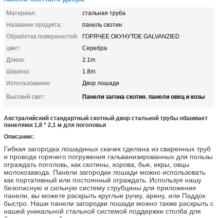
Материал:
стальная труба
Название продукта:
панель скотин
Обработка поверхностей:
ГОРЯЧЕЕ ОКУНУТОЕ GALVANZIED
цвет:
Серебра
Длина:
2.1m
Ширина:
1.8m
Использование:
Двор лошади
Панели загона скотин
панели овец и козы
Высокий свет:
,
Австралийский стандартный скотный двор стальной трубы обшивает
панелями 1,8 * 2,1 м для поголовья
Описание:
Гибкая загородка лошадиных скачек сделана из сваренных труб
и провода горячего погружения гальванизированных для пользы
ограждать поголовь, как скотины, корова, бык, икры, овцы
молокозавода. Панели загородки лошади можно использовать
как портативный или постоянный ограждать. Используя нашу
безопасную и сильную систему струбцины для приложения
панели, вы можете раскрыть круглые ручку, арену, или Паддок
быстро. Наши панели загородки лошади можно также раскрыть с
нашей уникальной стальной системой поддержки столба для