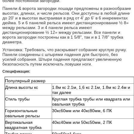
более постоянной загородки.
Панели & ворота загородки лошади предложены в разнообразие
высотах, длинах, и числе рельсов. Они доступны в любой длине
до 20' и в высотах выстраивая в ряд от 4' до 6' в 6 инкрементах
дюйма. 5 и 6 панелей рельса имеют дистанционирование ½ 8»
между рельсами. 3 и 4 панели рельса имеют
дистанционирование ½ 12» между рельсами. Все панели и
ворота загородки построены как в 1 5/8", так и в 1 7/8" трубка
диаметра.
Установка: Требовать, что раскрывает собрание круглую ручку.
Панели соединены с штырями падения для быстрого, без
усилий собрания. Штыри падения предлагают увеличенную
безопасность путем исключать ловушки ноги.
Спецификация:
Популярный размер
Длина высоты кс
1.8м кс 2.1м, 1,6 кс 2.1м, 1.8м кс 2.4м и
так далее
Стиль трубы
Круглая трубка трубы или квадрата или
овальная трубка
Горизонтальные
30кс60мм или 40кс80мм, 6 ПК
овальные рельсы
Вертикальная
40кс40мм или 50кс50мм, 2 ПК
квадратная трубка
Трубка рамки
50кс50кс1.6мм