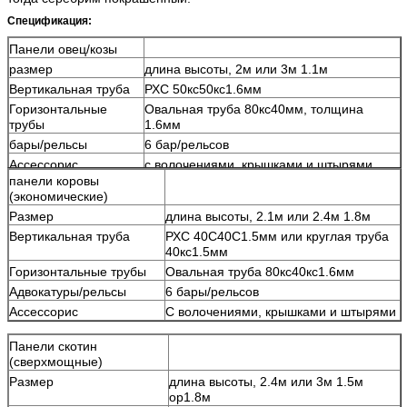
Спецификация:
Панели овец/козы
размер
длина высоты, 2м или 3м 1.1м
Вертикальная труба
РХС 50кс50кс1.6мм
Горизонтальные
Овальная труба 80кс40мм, толщина
трубы
1.6мм
бары/рельсы
6 бар/рельсов
Ассессорис
с волочениями, крышками и штырями.
панели коровы
(экономические)
Размер
длина высоты, 2.1м или 2.4м 1.8м
Вертикальная труба
РХС 40С40С1.5мм или круглая труба
40кс1.5мм
Горизонтальные трубы
Овальная труба 80кс40кс1.6мм
Адвокатуры/рельсы
6 бары/рельсов
Ассессорис
С волочениями, крышками и штырями
Панели скотин
(сверхмощные)
Размер
длина высоты, 2.4м или 3м 1.5м
ор1.8м