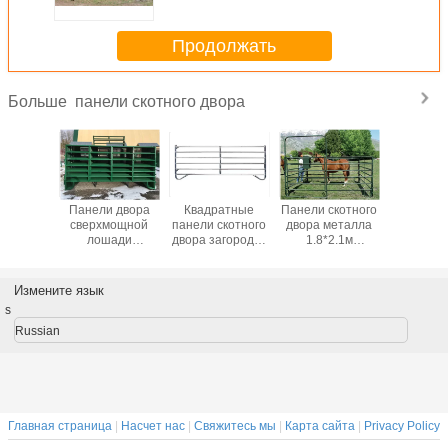
овальной трубой
Продолжать
панели скотного двора
Больше
скотного
Панели двора
Квадратные
Панели скотного
фидер с
 фермы
сверхмощной
панели скотного
двора металла
коровы 
ья пятна
лошади
двора загородки
1.8*2.1м
1С2 кр
лла,
поголовья
2.1*1.8м фермы
низкоуглеродистой
орый
круглые
рельса
стали
е хранят
Измените язык
изированные
s
Russian
Главная страница
|
Насчет нас
|
Свяжитесь мы
|
Карта сайта
|
Privacy Policy