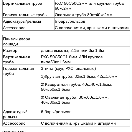
Вертикальная труба
РХС 50С50С2мм или круглая труба
60кс2мм
Горизонтальные трубы
Овальная труба 80кс40кс2мм
Адвокатуры/рельсы
6 бары/рельсов
Ассессорис
С волочениями, крышками и штырями
Панели двора
лошади
Размер
длина высоты, 2.1м или 3м 1.8м
Вертикальная
РХС 50С50С1.6мм ИЛИ круглое
труба
пипе50кс1.6мм
Горизонтальная
3 типа (круг, РХС, овальные)
труба
1)Круглая труба: 32кс1.6мм, 42кс1.6мм
Квадратная труба: 40кс40кс1.6мм,
2)
50кс50кс1.6мм
Овальная труба: 30кс60кс1.6мм,
3)
40кс80кс1.6мм
Адвокатуры/
6 бары/рельсов
рельсы
Ассессорис
С волочениями, крышками и штырями