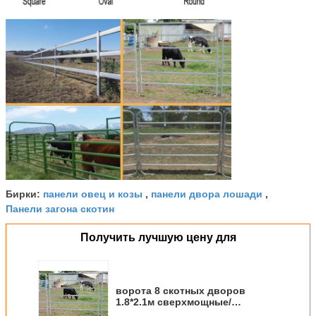
панели овец и козы
панели двора лошади
Бирки:
,
,
Панели загона скотин
Получить лучшую цену для
ворота 8 скотных дворов
1.8*2.1м сверхмощные/
портативный двор панелей с