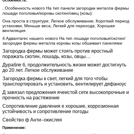
Особенность:
.
Особенность нового На тип панели загородки металла фермы
лошади поголовья/коровы скотин/овец (козы):
Она проста в структуре; Легкое обслуживание; Короткий период
установки; Меньше веса; Легкий для перехода; Хорошая
вентиляция.
4.Адвантагес
нашего нового На тип лошади поголовья/скотин/
загородки фермы металла коровы козы обшивает панелями:
Загородка фермы может стоять против яростный
поражать скотин, лошадь, козы, овцы…
Дурабле б, продолжительность жизни может достигнуть
до 20 лет. Легкое обслуживание
Загородка фермы к свет, легкий для того чтобы
транспортировать и установить, вентилирует дяфаноус
Д завязал предложения ячеистой сети высокопрочные и
прочность на растяжение
Сопротивление давления е хорошие, коррозионная
устойчивость и сопротивление погоды
Свойство ф Анти--окисляя
Применение: