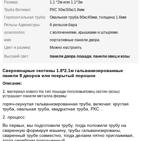
Размер:
1,1 *2м или 1.1*3м
Труба Ветикал:
РХС 50кс50кс1.6мм
Горизонтальная труба:
Овальная труба 80кс40мм, толщина 1.6мм
Рельсы Адвокатуры:
6 рельсов бара
assessories:
с волочениями, крышками и штырями.
имя:
портативные панели двора
Цвет и размер:
Можно настроить
панели двора лошади
панели овец и козы
Высокий свет:
,
Сверхмощные скотины 1.8*2.1м гальванизированные
панели 8 дворов или покрытый порошок
Описание:
1.
материал нового На тип лошади поголовья/овец скотин (козы)
устрашает панели металла фермы:
горяч-окунутая гальванизированная труба, включая: круглая
труба, овальная труба, квадратная труба, РХС…
2.
процесс:
Во первых, мы подготовили трубу, тогда положили трубу на
сваренную формируя машину, трубы гальванизированы,
сваренный трубе совместно, тогда делаем пятно приглаживая
,
тогда серебрим покрашенный.