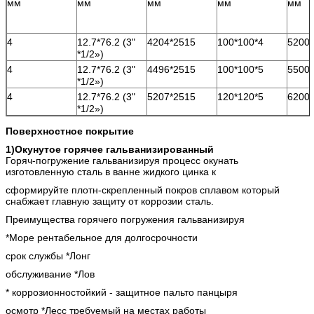
мм
мм
мм
мм
мм
4
12.7*76.2 (3"
4204*2515
100*100*4
5200
*1/2»)
4
12.7*76.2 (3"
4496*2515
100*100*5
5500
*1/2»)
4
12.7*76.2 (3"
5207*2515
120*120*5
6200
*1/2»)
Поверхностное покрытие
1)Окунутое горячее гальванизированный
Горяч-погружение гальванизируя процесс окунать
изготовленную сталь в ванне жидкого цинка к
сформируйте плотн-скрепленный покров сплавом который
снабжает главную защиту от коррозии сталь.
Преимущества горячего погружения гальванизируя
*Море рентабельное для долгосрочности
срок службы *Лонг
обслуживание *Лов
* коррозионностойкий - защитное пальто панцыря
осмотр *Лесс требуемый на местах работы