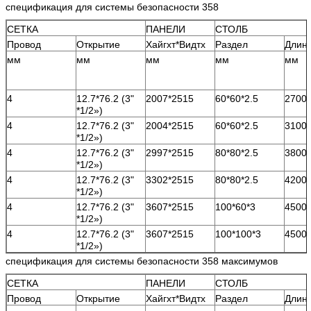
спецификация для системы безопасности 358
СЕТКА
ПАНЕЛИ
СТОЛБ
Провод
Открытие
Хайгхт*Видтх
Раздел
Длин
мм
мм
мм
мм
мм
4
12.7*76.2 (3"
2007*2515
60*60*2.5
2700
*1/2»)
4
12.7*76.2 (3"
2004*2515
60*60*2.5
3100
*1/2»)
4
12.7*76.2 (3"
2997*2515
80*80*2.5
3800
*1/2»)
4
12.7*76.2 (3"
3302*2515
80*80*2.5
4200
*1/2»)
4
12.7*76.2 (3"
3607*2515
100*60*3
4500
*1/2»)
4
12.7*76.2 (3"
3607*2515
100*100*3
4500
*1/2»)
спецификация для системы безопасности 358 максимумов
СЕТКА
ПАНЕЛИ
СТОЛБ
Провод
Открытие
Хайгхт*Видтх
Раздел
Длин