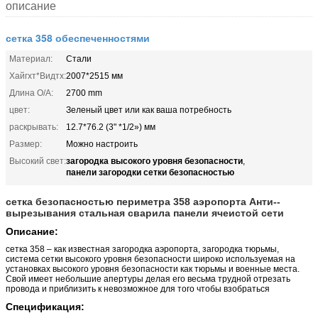
описание
сетка 358 обеспеченностями
Материал:
Стали
Хайгхт*Видтх:
2007*2515 мм
Длина О/А:
2700 mm
цвет:
Зеленый цвет или как ваша потребность
раскрывать:
12.7*76.2 (3" *1/2») мм
Размер:
Можно настроить
загородка высокого уровня безопасности
Высокий свет:
,
панели загородки сетки безопасностью
сетка безопасностью периметра 358 аэропорта Анти--
вырезывания стальная сварила панели ячеистой сети
Описание:
сетка 358 – как известная загородка аэропорта, загородка тюрьмы,
система сетки высокого уровня безопасности широко используемая на
установках высокого уровня безопасности как тюрьмы и военные места.
Свой имеет небольшие апертуры делая его весьма трудной отрезать
провода и приблизить к невозможное для того чтобы взобраться
Спецификация: