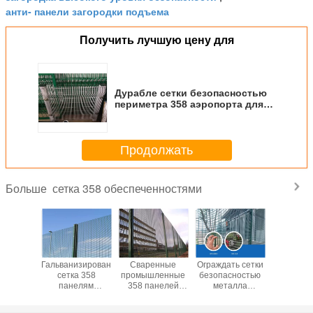
анти- панели загородки подъема
Получить лучшую цену для
Дурабле сетки безопасностью
периметра 358 аэропорта для
войск распологает одобренный
СГС ИСО
Продолжать
сетка 358 обеспеченностями
Больше
одъем и
Гальванизированный
Сваренные
Ограждать сетки
Подъ
ный Пвк
сетка 358
промышленные
безопасностью
напряж
рыли
панелям
358 панелей
металла
Стонг 
родку
загородки сетки
сетки
небольшой
отрезал
.2 сетки
безопасностью
безопасностью
разделительной
35