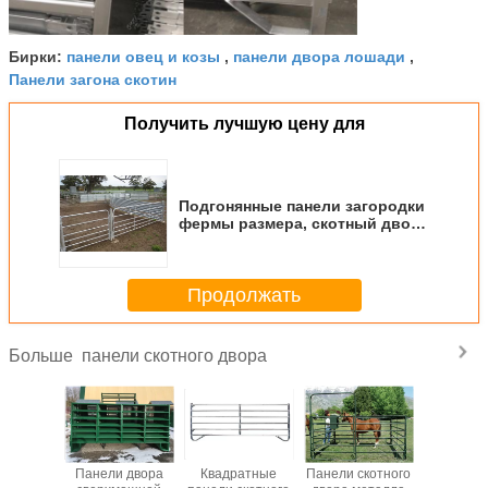
панели овец и козы
панели двора лошади
Бирки:
,
,
Панели загона скотин
Получить лучшую цену для
Подгонянные панели загородки
фермы размера, скотный двор
стробируют поверхностное
покрытие горячего погружения
гальванизированное
Продолжать
панели скотного двора
Больше
скотного
Панели двора
Квадратные
Панели скотного
фидер с