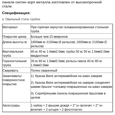
панели скотин корп металла изготовлен от высокопрочной
стали.
Спецификация:
a.
Овальный стиль трубок:
Материал
Пре горячая окунутая гальванизированная стальная
труба
Покрытие цинка
Больше чем 15 микронов
Длина высоты кс
1800мм кс 2100мм (6 рельсов); 1600мм кс 2100мм (5
рельсов)
Вертикальная
40 кс 40 кс 1.6мм/2.0мм; трубы 50 кс 50 кс 1.6мм/2.0мм
труба
квадратные
Горизонтальная
30 кс 60 кс 1.6мм/2.0мм; рельсы овала 40 кс 80 кс
труба
1.6мм/2.0мм
Сваривать
Полно сваренный
Заканчивать/
1). Краска Випе антиржавейная на швах заварки
поверхностное
2). Краска Випе антиржавейная на заварке соединяет
покрытие
швами брызги +сильвер покрашенные на швах заварки
3). Серебряными панель покрашенная брызгами в
целом
Аксессуары
1 набор = 2 крышки дождя + 2" у» волочит + 2" л»
волочит + 2 штыря + 2 фоотплатес