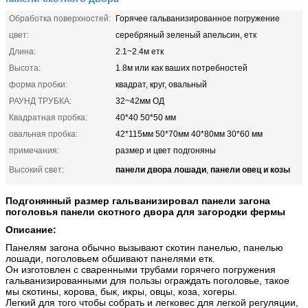
Обработка поверхностей:
Горячее гальванизированное погружение
цвет:
серебряный зеленый апельсин, етк
Длина:
2.1~2.4м етк
Высота:
1.8м или как ваших потребностей
форма пробки:
квадрат, круг, овальный
РАУНД ТРУБКА:
32~42мм ОД
Квадратная пробка:
40*40 50*50 мм
овальная пробка:
42*115мм 50*70мм 40*80мм 30*60 мм
примечания:
размер и цвет подгоняны
панели двора лошади
панели овец и козы
Высокий свет:
,
Подгонянный размер гальванизировал панели загона
поголовья панели скотного двора для загородки фермы
Описание:
Панелям загона обычно вызывают скотин панелью, панелью
лошади, поголовьем обшивают панелями етк.
Он изготовлен с сваренными трубами горячего погружения
гальванизированными для пользы ограждать поголовье, такое
мы скотины, корова, бык, икры, овцы, коза, хогеры.
Легкий для того чтобы собрать и легковес для легкой регуляции,