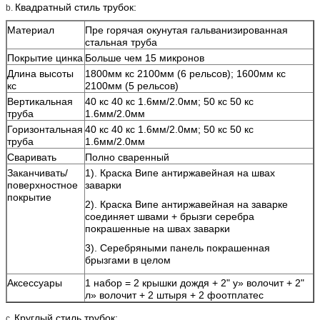
Квадратный стиль трубок:
b.
Материал
Пре горячая окунутая гальванизированная
стальная труба
Покрытие цинка
Больше чем 15 микронов
Длина высоты
1800мм кс 2100мм (6 рельсов); 1600мм кс
кс
2100мм (5 рельсов)
Вертикальная
40 кс 40 кс 1.6мм/2.0мм; 50 кс 50 кс
труба
1.6мм/2.0мм
Горизонтальная
40 кс 40 кс 1.6мм/2.0мм; 50 кс 50 кс
труба
1.6мм/2.0мм
Сваривать
Полно сваренный
Заканчивать/
1). Краска Випе антиржавейная на швах
поверхностное
заварки
покрытие
2). Краска Випе антиржавейная на заварке
соединяет швами + брызги серебра
покрашенные на швах заварки
3). Серебряными панель покрашенная
брызгами в целом
Аксессуары
1 набор = 2 крышки дождя + 2" у» волочит + 2"
л» волочит + 2 штыря + 2 фоотплатес
Круглый стиль трубок:
c.