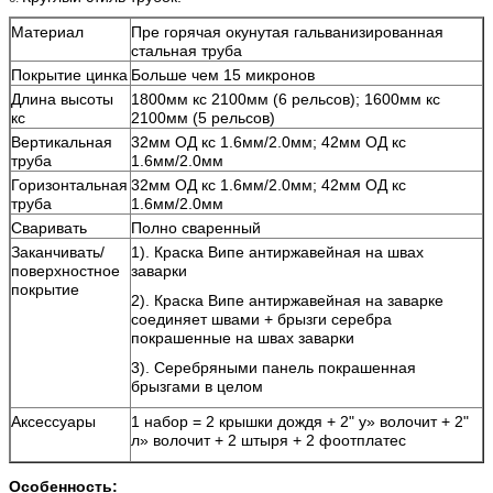
Материал
Пре горячая окунутая гальванизированная
стальная труба
Покрытие цинка
Больше чем 15 микронов
Длина высоты
1800мм кс 2100мм (6 рельсов); 1600мм кс
кс
2100мм (5 рельсов)
Вертикальная
32мм ОД кс 1.6мм/2.0мм; 42мм ОД кс
труба
1.6мм/2.0мм
Горизонтальная
32мм ОД кс 1.6мм/2.0мм; 42мм ОД кс
труба
1.6мм/2.0мм
Сваривать
Полно сваренный
Заканчивать/
1). Краска Випе антиржавейная на швах
поверхностное
заварки
покрытие
2). Краска Випе антиржавейная на заварке
соединяет швами + брызги серебра
покрашенные на швах заварки
3). Серебряными панель покрашенная
брызгами в целом
Аксессуары
1 набор = 2 крышки дождя + 2" у» волочит + 2"
л» волочит + 2 штыря + 2 фоотплатес
Особенность: