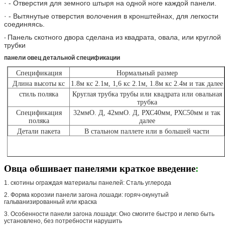
· - Отверстия для земного штыря на одной ноге каждой панели.
· - Вытянутые отверстия волочения в кронштейнах, для легкости
соединяясь.
Панель скотного двора сделана из квадрата, овала, или круглой
-
трубки
панели овец детальной спецификации
Спецификация
Нормальный размер
Длина высоты кс
1.8м кс 2.1м, 1,6 кс 2.1м, 1.8м кс 2.4м и так далее
стиль поляка
Круглая трубка трубы или квадрата или овальная
трубка
Спецификация
32ммО. Д, 42ммО. Д, РХС40мм, РХС50мм и так
поляка
далее
Детали пакета
В стальном паллете или в большей части
Овца обшивает панелями краткое введение
:
1. скотины ограждая материалы панелей: Сталь углерода
2. Форма корозии панели загона лошади: горяч-окунутый
гальванизированный или краска
3. Особенности панели загона лошади: Оно смогите быстро и легко быть
установлено, без потребности нарушить