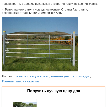
поверхностные ареабы выкапывая отверстия или учреждения класть.
4. Рынки панели загона лошади основные: Страны Австралии,
европейских стран, Канады, Америки и Азии.
панели овец и козы
панели двора лошади
Бирки:
,
,
Панели загона скотин
Получить лучшую цену для