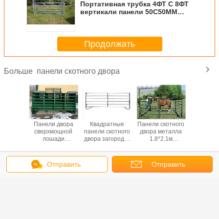
Портативная трубка 4ФТ С 8ФТ
вертикали панели 50С50ММ
овец загона панелей скотного
двора
Продолжать
панели скотного двора
Больше
скотного
Панели двора
Квадратные
Панели скотного
фидер с
 фермы
сверхмощной
панели скотного
двора металла
коровы 
ья пятна
лошади
двора загородки
1.8*2.1м
1С2 кр
лла,
поголовья
2.1*1.8м фермы
низкоуглеродистой
орый
круглые
рельса
стали
е хранят
Измените язык
Отправить
Отправить
изированные
s
сообщение
запрос
Russian