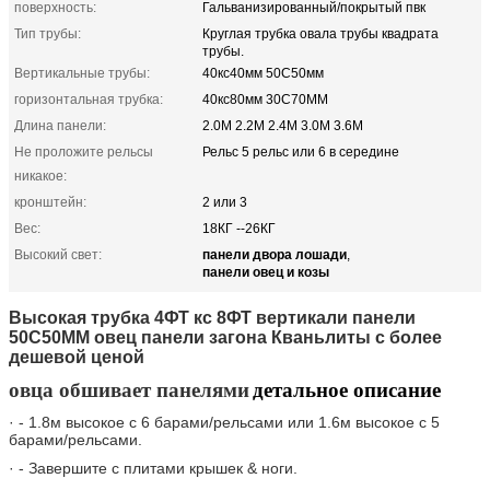
поверхность:
Гальванизированный/покрытый пвк
Тип трубы:
Круглая трубка овала трубы квадрата
трубы.
Вертикальные трубы:
40кс40мм 50С50мм
горизонтальная трубка:
40кс80мм 30С70ММ
Длина панели:
2.0М 2.2М 2.4М 3.0М 3.6М
Не проложите рельсы
Рельс 5 рельс или 6 в середине
никакое:
кронштейн:
2 или 3
Вес:
18КГ --26КГ
панели двора лошади
Высокий свет:
,
панели овец и козы
Высокая трубка 4ФТ кс 8ФТ вертикали панели
50С50ММ овец панели загона Кваньлиты с более
дешевой ценой
овца обшивает панелями
детальное описание
· - 1.8м высокое с 6 барами/рельсами или 1.6м высокое с 5
барами/рельсами.
· - Завершите с плитами крышек & ноги.