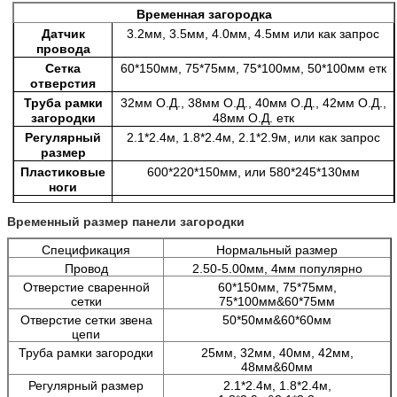
Временная загородка
Датчик
3.2мм, 3.5мм, 4.0мм, 4.5мм или как запрос
провода
Сетка
60*150мм, 75*75мм, 75*100мм, 50*100мм етк
отверстия
Труба рамки
32мм О.Д., 38мм О.Д., 40мм О.Д., 42мм О.Д.,
загородки
48мм О.Д. етк
Регулярный
2.1*2.4м, 1.8*2.4м, 2.1*2.9м, или как запрос
размер
Пластиковые
600*220*150мм, или 580*245*130мм
ноги
Поверхностное
Горяч-окунутый гальванизированный или
Временный размер панели загородки
покрытие
электрический гальванизировать, покрытый
ПВК
Спецификация
Нормальный размер
Часть
Панель сваренной сетки, квадратные рамки
Провод
2.50-5.00мм, 4мм популярно
трубки, пластиковые ноги струбцины,
СтайСуппорт
Отверстие сваренной
60*150мм, 75*75мм,
сетки
75*100мм&60*75мм
Отверстие сетки звена
50*50мм&60*60мм
цепи
Труба рамки загородки
25мм, 32мм, 40мм, 42мм,
48мм&60мм
Регулярный размер
2.1*2.4м, 1.8*2.4м,