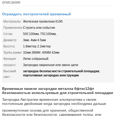
описание
Ограждать построителей временный
Материалы:
Железная проволока К195
Применение:
Строить или событие
Сетка:
50С100мм, 75С100мм,
Диаметр:
3мм. 4мм 4.5мм
Высота:
1.8метер 2.2метер
Труба рамки:
32мм 38ММ. 40ММ 42мм
Функция:
Легко собранный
процесс:
Загородка сваренная или звено цепи
загородка безопасности строительной площадки
Высокий
,
портативная загородка конструкции
свет:
Временные панели загородки металла 6фткс12фт
безопасностью используемые для строительной площадки
Загородка Австралии временная альтернатива к своим
постоянным двойникам когда загородка необходима дальше
промежуточная основа для хранения, общественной
безопасности или безопасности, сдерживания толпы, или